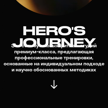
JOURNEY
Это сеть бутиковых фитнес-студий
премиум-класса, предлагающая
профессиональные тренировки,
основанные на индивидуальном подходе
и научно обоснованных методиках
ВЫБЕРИ СВОЙ
КЛУБ