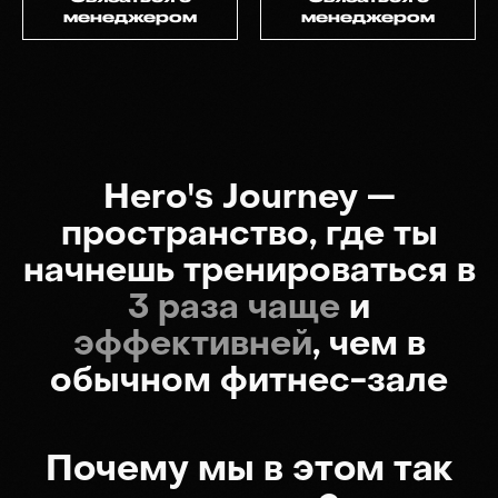
менеджером
менеджером
Их не объединяет ничего: они
из разных сфер, разных
возрастов, с разными хобби и
интересами, но все регулярно
занимаются в HJ и показывают
отличные результаты
Хочешь быть в их числе?
Ждем тебя на тренировках
ВЫБРАТЬ КЛУБ