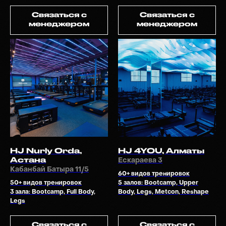
3 раза чаще
и
эффективней
, чем в
Связаться с
Связаться с
менеджером
менеджером
обычном фитнес-зале
Почему мы в этом так
уверены?
100
HJ 4YOU, Алматы
HJ Nurly Orda,
Астана
Ескараева 3
Кабанбай Батыра 11/5
60+ видов тренировок
5 залов: Bootcamp, Upper
50+ видов тренировок
Body, Legs, Metcon, Reshape
3 зала: Bootcamp, Full Body,
10000 АТЛЕТОВ ИЗ АСТАНЫ И
Legs
АЛМАТЫ ДОКАЗАЛИ ЭТО
Связаться с
Связаться с