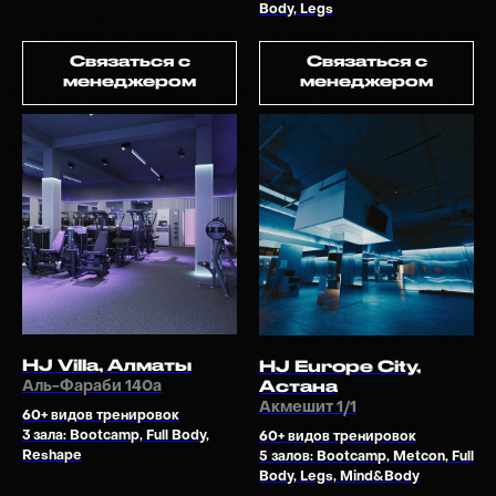
Body, Legs
Связаться с
Связаться с
менеджером
менеджером
HJ Villa, Алматы
HJ Europe City,
Астана
Аль-Фараби 140а
Акмешит 1/1
60+ видов тренировок
Hero's Journey —
3 зала: Bootcamp, Full Body,
60+ видов тренировок
пространство, где ты
Reshape
5 залов: Bootcamp, Metcon, Full
начнешь тренироваться в
Body, Legs, Mind&Body