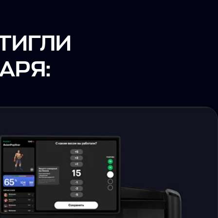
тролю
гресса
нтроль пульса в реальном
гресс в одном приложении