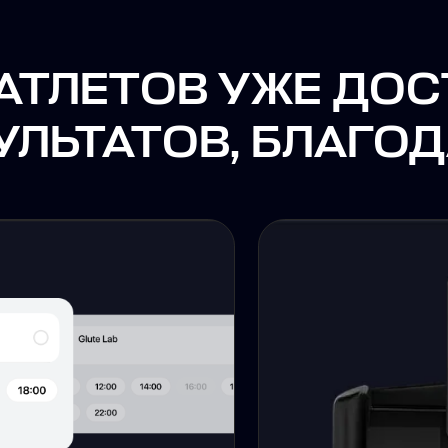
Кон
про
вок
Умные тренажёры, ко
ёд
времени и весь про