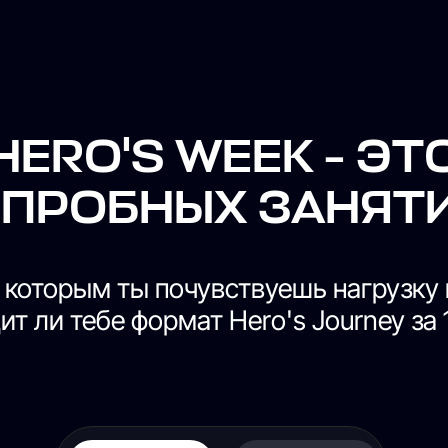
RO'S WEEK - ЭТО
РОБНЫХ ЗАНЯТИЯ
орым ты почувствуешь нагрузку и пойме
 тебе формат Hero's Journey за 10 дней
АЛМАТЫ
АСТАНА
HJ COLIBRI
HJ PROMENADE
HJ VILLA