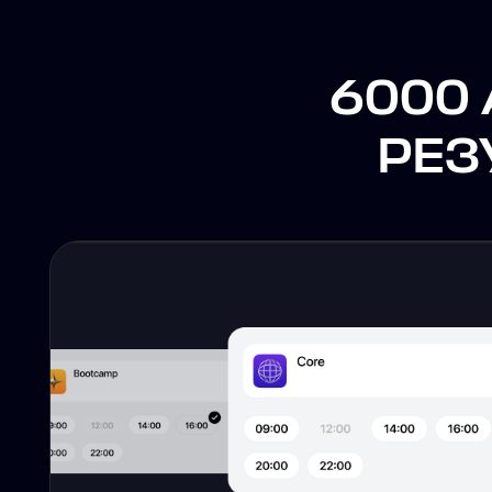
Четкой
системе
С продуманным планом трениро
на день, неделю и месяц впер