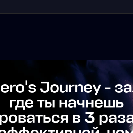
o's Journey - зал,
где ты начнешь
ваться в 3 раза ча
ффективней, чем в
чном фитнес-зале
БНЕЕ
УЗНАТЬ ПОДРОБНЕЕ
БНЕЕ