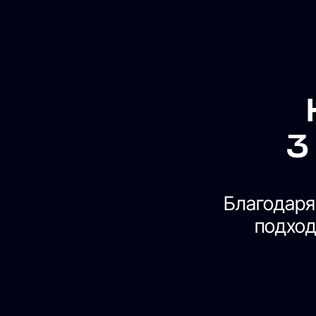
HE
3 П
Благодаря кот
подходит ли
HJ 4YOU